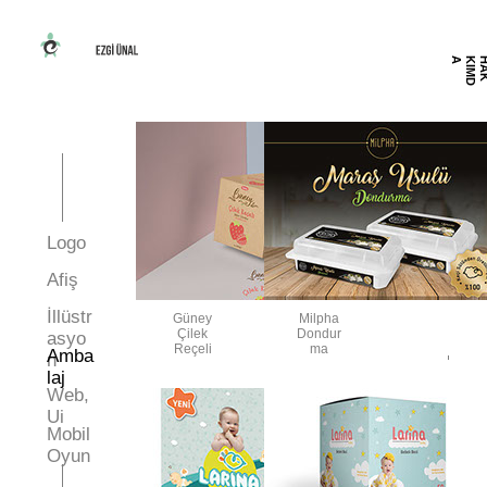
A
O
Logo
M
İ
L
E
T
İ
Ş
İ
Afiş
İllüstr
Güney
Milpha
Çilek
Dondur
asyo
Reçeli
ma
Amba
n
laj
Web,
Ui
Mobil
Oyun